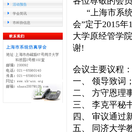
各位尊敬的会
活动预告
“上海市系
学会简讯
会”定于
2015
年
市科协信息
大学
原经管学
谢!
会议主要议程
一、
领导致词
二、
方守恩理
三、
李克平秘
四、
审议通过
五、
同济大学