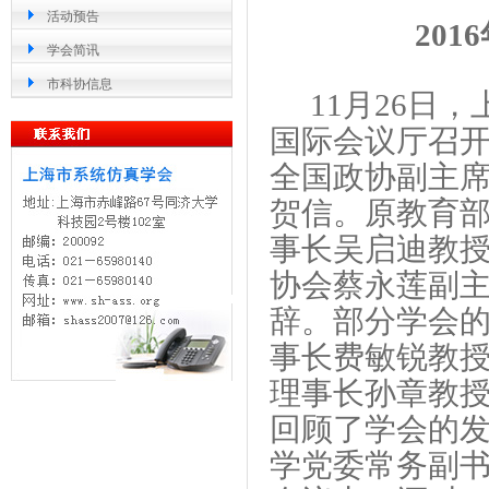
活动预告
2016
学会简讯
市科协信息
11
月
26
日，
国际会议厅召
全国政协副主
贺信。原教育
事长吴启迪教
协会蔡永莲副
辞。部分学会
事长费敏锐教
理事长孙章教
回顾了学会的
学党委常务副