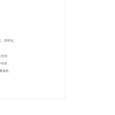
民、郑明光、
吴光强、
茅依群、
董锡君、